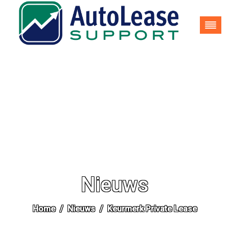
035-62 25 937
info@autoleasesupport.nl
Nieuws
Home
Nieuws
Keurmerk Private Lease