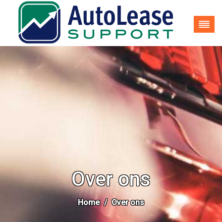
035-62 25 937
info@autoleasesupport.nl
Over ons
Home
Over ons