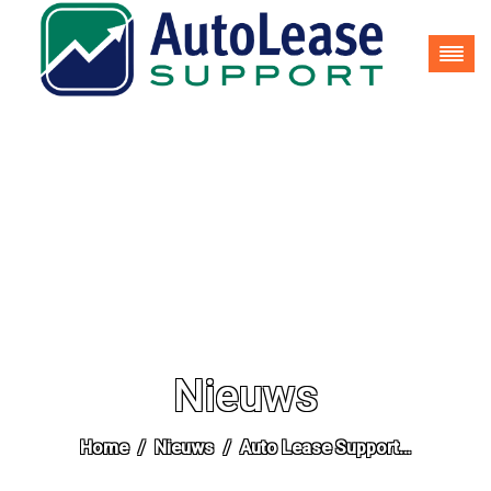
035-62 25 937
info@autoleasesupport.nl
Nieuws
Home
Nieuws
Auto Lease Support…