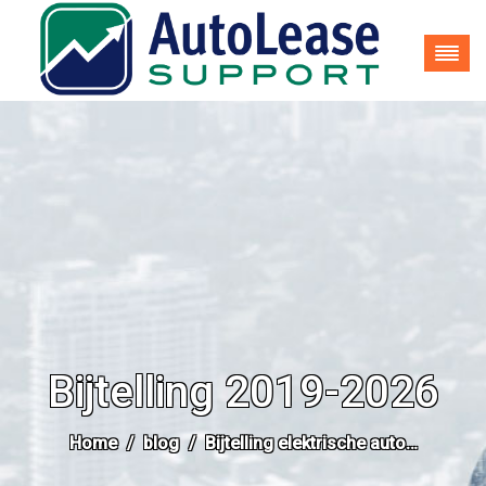
035-62 25 937
info@autoleasesupport.nl
Bijtelling 2019-2026
Home
blog
Bijtelling elektrische auto…