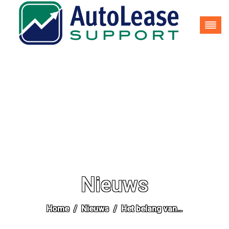
035-62 25 937
info@autoleasesupport.nl
Nieuws
Home
Nieuws
Het belang van…